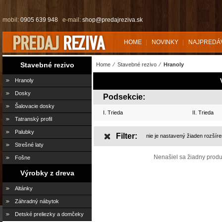
mobil:
0905 639 948
e-mail:
shop@predajreziva.sk
HOME
NOVINKY
NAJPREDÁ
Stavebné rezivo
Home
⁄
Stavebné rezivo
⁄
Hranoly
Hranoly
Dosky
Podsekcie:
Šalovacie dosky
I. Trieda
II. Trieda
Tatranský profil
Palubky
Filter:
nie je nastavený žiaden rozšírený
Strešné laty
Nenašiel sa žiadny produ
Fošne
Výrobky z dreva
Altánky
Záhradný nábytok
Detské preliezky a domčeky