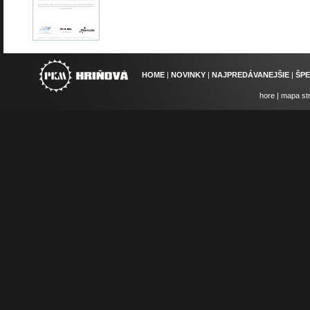
HOME
|
NOVINKY
|
NAJPREDÁVANEJŠIE
|
ŠP
hore
|
mapa st